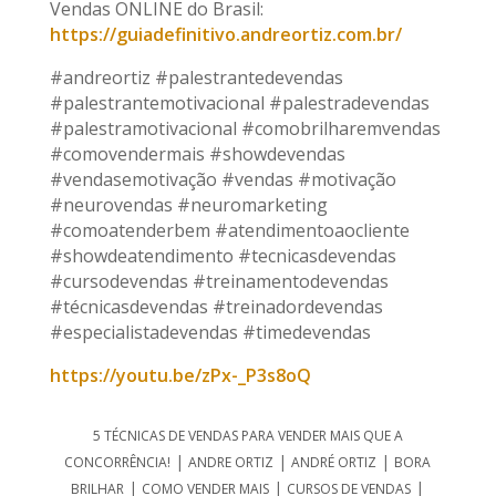
Vendas ONLINE do Brasil:
https://guiadefinitivo.andreortiz.com.br/
#andreortiz #palestrantedevendas
#palestrantemotivacional #palestradevendas
#palestramotivacional #comobrilharemvendas
#comovendermais #showdevendas
#vendasemotivação #vendas #motivação
#neurovendas #neuromarketing
#comoatenderbem #atendimentoaocliente
#showdeatendimento #tecnicasdevendas
#cursodevendas #treinamentodevendas
#técnicasdevendas #treinadordevendas
#especialistadevendas #timedevendas
https://youtu.be/zPx-_P3s8oQ
5 TÉCNICAS DE VENDAS PARA VENDER MAIS QUE A
|
|
|
CONCORRÊNCIA!
ANDRE ORTIZ
ANDRÉ ORTIZ
BORA
|
|
|
BRILHAR
COMO VENDER MAIS
CURSOS DE VENDAS