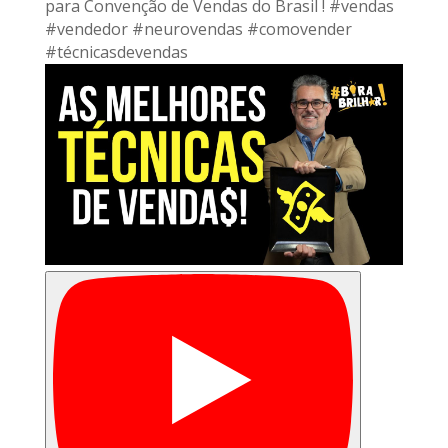
para Convenção de Vendas do Brasil ! #vendas
#vendedor #neurovendas #comovender
#técnicasdevendas