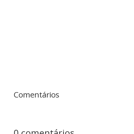
conhece a história dos dois lenhadores?
Enquanto um passava o dia inteiro cortando
árvores sem parar, o outro fazia pausas para
afiar o machado. No fim do dia, quem produziu
mais? Essa história ensina uma das maiores
lições sobre...
Comentários
0 comentários