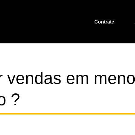
Contrate
r vendas em men
o ?