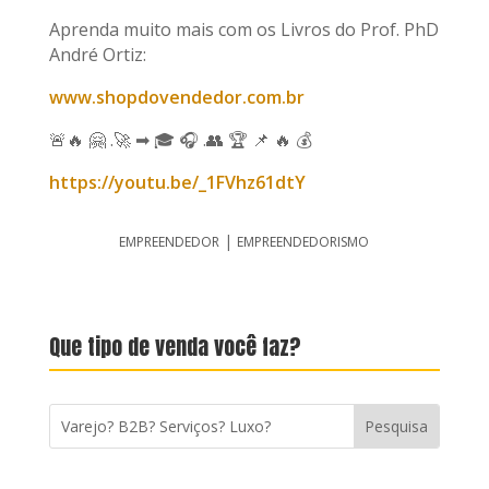
Aprenda muito mais com os Livros do Prof. PhD
André Ortiz:
www.shopdovendedor.com.br
🚨🔥 🤗 .🚀 ➡ 🎓 🎧 .👥 🏆 📌 🔥 💰
https://youtu.be/_1FVhz61dtY
|
EMPREENDEDOR
EMPREENDEDORISMO
Que tipo de venda você faz?