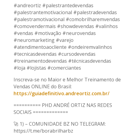
#andreortiz #palestrantedevendas
#palestrantemotivacional #palestradevendas
#palestramotivacional #comobrilharemvendas
#comovendermais #showdevendas #valinhos
#vendas #motivação #neurovendas
#neuromarketing #varejo
#atendimentoaocliente #ondeiremvalinhos
#tecnicasdevendas #cursodevendas
#treinamentodevendas #técnicasdevendas
#loja #lojistas #comerciantes
Inscreva-se no Maior e Melhor Treinamento de
Vendas ONLINE do Brasil:
https://guiadefinitivo.andreortiz.com.br/
========== PHD ANDRÉ ORTIZ NAS REDES
SOCIAIS =============
🚀 1) – COMUNIDADE BZ NO TELEGRAM:
https://t.me/borabrilharbz