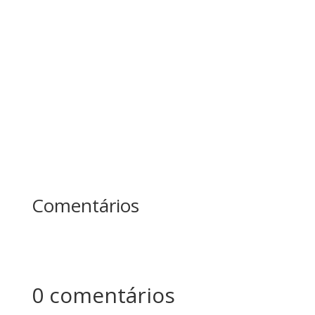
Enquanto um passava o dia inteiro cortando
árvores sem parar, o outro fazia pausas para
afiar o machado. No fim do dia, quem produziu
mais? Essa história ensina uma das maiores
lições sobre...
Comentários
0 comentários