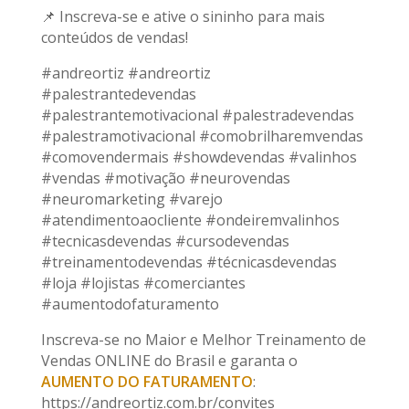
📌 Inscreva-se e ative o sininho para mais
conteúdos de vendas!
#andreortiz #andreortiz
#palestrantedevendas
#palestrantemotivacional #palestradevendas
#palestramotivacional #comobrilharemvendas
#comovendermais #showdevendas #valinhos
#vendas #motivação #neurovendas
#neuromarketing #varejo
#atendimentoaocliente #ondeiremvalinhos
#tecnicasdevendas #cursodevendas
#treinamentodevendas #técnicasdevendas
#loja #lojistas #comerciantes
#aumentodofaturamento
Inscreva-se no Maior e Melhor Treinamento de
Vendas ONLINE do Brasil e garanta o
AUMENTO DO FATURAMENTO
:
https://andreortiz.com.br/convites