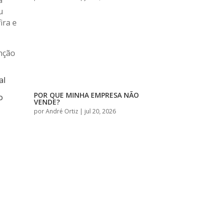
a
u
ira e
enção
al
POR QUE MINHA EMPRESA NÃO
o
VENDE?
por
André Ortiz
|
jul 20, 2026