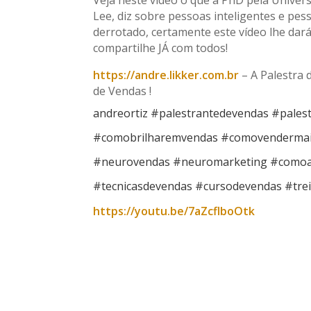
Veja neste vídeo o que a PhD pela Univer
Lee, diz sobre pessoas inteligentes e pes
derrotado, certamente este vídeo lhe dará
compartilhe JÁ com todos!
https://andre.likker.com.br
– A Palestra 
de Vendas !
andreortiz #palestrantedevendas #pales
#comobrilharemvendas #comovendermai
#neurovendas #neuromarketing #comoa
#tecnicasdevendas #cursodevendas #tre
https://youtu.be/7aZcflboOtk