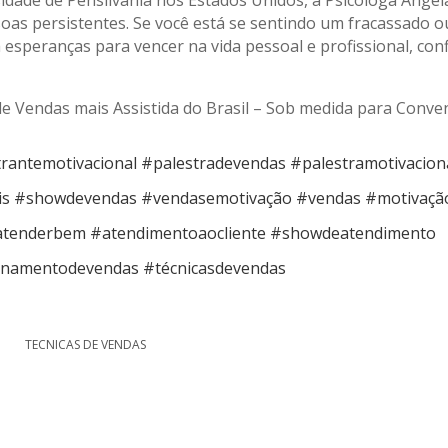
sidade de Pensilvânia nos Estados Unidos, a Psicóloga Angel
soas persistentes. Se você está se sentindo um fracassado o
 esperanças para vencer na vida pessoal e profissional, conf
de Vendas mais Assistida do Brasil – Sob medida para Conv
trantemotivacional #palestradevendas #palestramotivacion
s #showdevendas #vendasemotivação #vendas #motivaçã
tenderbem #atendimentoaocliente #showdeatendimento
inamentodevendas #técnicasdevendas
TECNICAS DE VENDAS