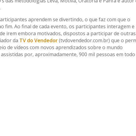
’s das metodologias Leva, Motiva, Oratória e Panfa e autor
.
 participantes aprendem se divertindo, o que faz com que o
o fim. Ao final de cada evento, os participantes interagem e
 de irem embora motivados, dispostos a participar de outras
riador da
TV do Vendedor
(tvdovendedor.com.br) que o perm
meio de vídeos com novos aprendizados sobre o mundo
 assistidas por, aproximadamente, 900 mil pessoas em todo