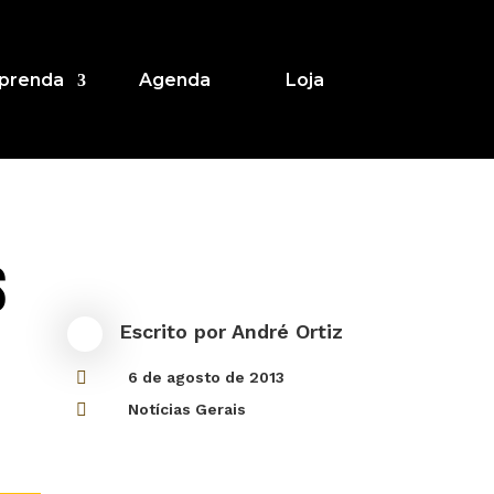
prenda
Agenda
Loja
s
Escrito por
André Ortiz

6 de agosto de 2013

Notícias Gerais