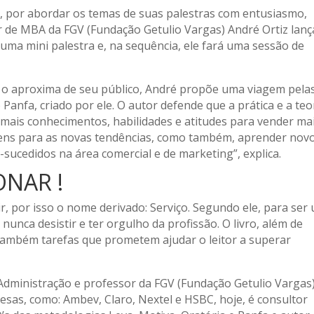
, por abordar os temas de suas palestras com entusiasmo,
or de MBA da FGV (Fundação Getulio Vargas) André Ortiz lanç
uma mini palestra e, na sequência, ele fará uma sessão de
 o aproxima de seu público, André propõe uma viagem pela
Panfa, criado por ele. O autor defende que a prática e a teo
r mais conhecimentos, habilidades e atitudes para vender mai
agens para as novas tendências, como também, aprender nov
-sucedidos na área comercial e de marketing”, explica.
ONAR !
ir, por isso o nome derivado: Serviço. Segundo ele, para ser
unca desistir e ter orgulho da profissão. O livro, além de
z também tarefas que prometem ajudar o leitor a superar
Administração e professor da FGV (Fundação Getulio Vargas)
sas, como: Ambev, Claro, Nextel e HSBC, hoje, é consultor