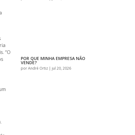
a
s
ria
s. “O
POR QUE MINHA EMPRESA NÃO
os
VENDE?
por
André Ortiz
|
jul 20, 2026
 um
.