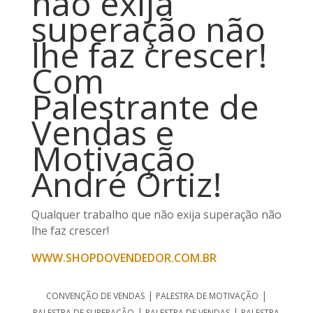
não exija
superação não
lhe faz crescer!
Com
Palestrante de
Vendas e
Motivação
André Ortiz!
Qualquer trabalho que não exija superação não
lhe faz crescer!
WWW.SHOPDOVENDEDOR.COM.BR
|
|
CONVENÇÃO DE VENDAS
PALESTRA DE MOTIVAÇÃO
|
|
PALESTRA DE SUPERAÇÃO
PALESTRA DE VENDAS
PALESTRA