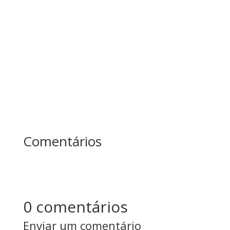
árvores sem parar, o outro fazia pausas para
afiar o machado. No fim do dia, quem produziu
mais? Essa história ensina uma das maiores
lições sobre...
Comentários
0 comentários
Enviar um comentário