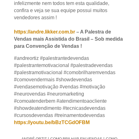
duro é que infelizmente nem todos tem esta
qualidade, confira e veja se sua equipe possui
muitos vendedores assim !
https://andre.likker.com.br
– A Palestra de
Vendas mais Assistida do Brasil – Sob
medida para Convenção de Vendas !
#andreortiz #palestrantedevendas
#palestrantemotivacional #palestradevendas
#palestramotivacional #comobrilharemvendas
#comovendermais #showdevendas
#vendasemotivação #vendas #motivação
#neurovendas #neuromarketing
#comoatenderbem #atendimentoaocliente
#showdeatendimento #tecnicasdevendas
#cursosdevendas #treinamentodevendas
https://youtu.be/bBzTCGdOFBM