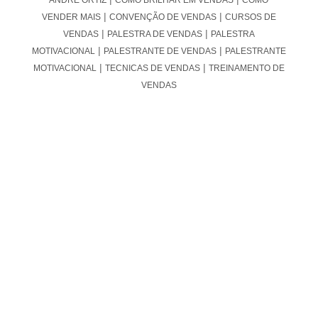
|
|
ANDRÉ ORTIZ
COMO BRILHAR EM VENDAS
COMO VENDER
|
|
|
MAIS
CONVENÇÃO DE VENDAS
CURSOS DE VENDAS
|
|
PALESTRA DE VENDAS
PALESTRA MOTIVACIONAL
|
|
PALESTRANTE DE VENDAS
PALESTRANTE MOTIVACIONAL
|
TECNICAS DE VENDAS
TREINAMENTO DE VENDAS
Que tipo de venda você faz?
Posts Recentes