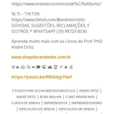
https://www.linkedin.com/in/andr%C3%A9ortiz/
🚀 7) – TIKTOK:
https://www.tiktok.com/@andreortizbz
DÚVIDAS, SUGESTÕES, RECLAMAÇÕES, E
OUTROS: * WHATSAPP (19) 99723-8530
Aprenda muito mais com os Livros do Prof. PhD
André Ortiz:
www.shopdovendedor.com.br
🚨🔥 🤗 .🚀 ➡ 🎓 🎧 .👥 🏆 📌 🔥 💰
https://youtu.be/M56cbjyY6aY
|
|
5 PASSOS PARA SE DAR BEM NOS NEGÓCIOS
ANDRE ORTIZ
|
|
|
ANDRÉ ORTIZ
BORA BRILHAR
COMO VENDER MAIS
|
|
CURSOS DE VENDAS
EMPREENDEDOR
EMPREENDEODRISMO
|
|
|
ESPECIALISTA DE VENDAS
ESPECIALISTA EM VENDAS