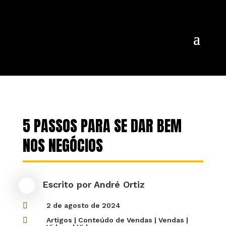
5 PASSOS PARA SE DAR BEM
NOS NEGÓCIOS
Escrito por
André Ortiz

2 de agosto de 2024

Artigos
|
Conteúdo de Vendas
|
Vendas
|