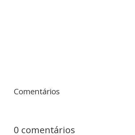
conhece a história dos dois lenhadores?
Enquanto um passava o dia inteiro cortando
árvores sem parar, o outro fazia pausas para
afiar o machado. No fim do dia, quem produziu
mais? Essa história ensina uma das maiores
lições sobre...
Comentários
0 comentários