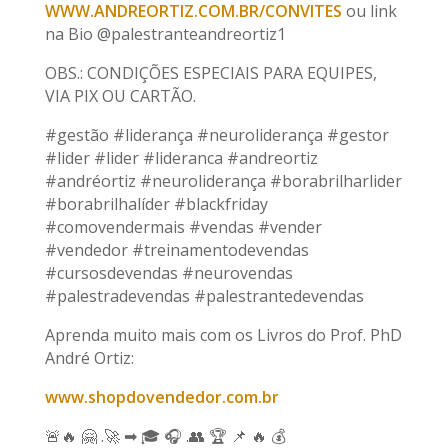
WWW.ANDREORTIZ.COM.BR/CONVITES
ou link
na Bio @palestranteandreortiz1
OBS.: CONDIÇÕES ESPECIAIS PARA EQUIPES,
VIA PIX OU CARTÃO.
#gestão #liderança #neuroliderança #gestor
#lider #lider #lideranca #andreortiz
#andréortiz #neuroliderança #borabrilharlider
#borabrilhalíder #blackfriday
#comovendermais #vendas #vender
#vendedor #treinamentodevendas
#cursosdevendas #neurovendas
#palestradevendas #palestrantedevendas
Aprenda muito mais com os Livros do Prof. PhD
André Ortiz:
www.shopdovendedor.com.br
🚨🔥 🤗 .🚀 ➡ 🎓 🎧 .👥 🏆 📌 🔥 💰