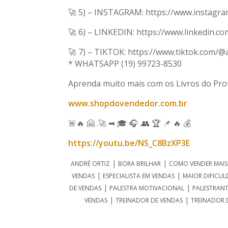
🚀 5) – INSTAGRAM: https://www.instagra
🚀 6) – LINKEDIN: https://www.linkedin.
🚀 7) – TIKTOK: https://www.tiktok.co
* WHATSAPP (19) 99723-8530
Aprenda muito mais com os Livros do Prof
www.shopdovendedor.com.br
🚨🔥 🤗 .🚀 ➡ 🎓 🎧 .👥 🏆 📌 🔥 💰
https://youtu.be/NS_C8BzXP3E
|
|
ANDRÉ ORTIZ
BORA BRILHAR
COMO VENDER MAIS
|
|
VENDAS
ESPECIALISTA EM VENDAS
MAIOR DIFICUL
|
|
DE VENDAS
PALESTRA MOTIVACIONAL
PALESTRANT
|
|
VENDAS
TREINADOR DE VENDAS
TREINADOR 