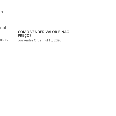
em
nal
COMO VENDER VALOR E NÃO
PREÇO?
ndas
por
André Ortiz
|
jul 10, 2026