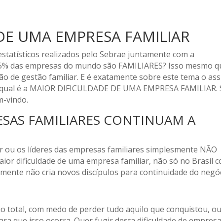
DE UMA EMPRESA FAMILIAR
statísticos realizados pelo Sebrae juntamente com a
95% das empresas do mundo são FAMILIARES? Isso mesmo q
são de gestão familiar. E é exatamente sobre este tema o as
der qual é a MAIOR DIFICULDADE DE UMA EMPRESA FAMILIAR. 
m-vindo.
SAS FAMILIARES CONTINUAM A
der ou os líderes das empresas familiares simplesmente NÃO
ior dificuldade de uma empresa familiar, não só no Brasil 
mente não cria novos discípulos para continuidade do negóc
ão total, com medo de perder tudo aquilo que conquistou, o
ra que isso ocorra. Quer fugir desta dificuldade de empres