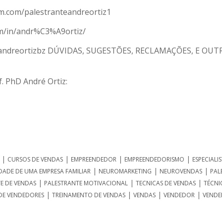
m.com/palestranteandreortiz1
com/in/andr%C3%A9ortiz/
m/@andreortizbz DÚVIDAS, SUGESTÕES, RECLAMAÇÕES, E OUT
. PhD André Ortiz:
|
|
|
|
CURSOS DE VENDAS
EMPREENDEDOR
EMPREENDEDORISMO
ESPECIALI
|
|
|
DADE DE UMA EMPRESA FAMILIAR
NEUROMARKETING
NEUROVENDAS
PAL
|
|
|
E DE VENDAS
PALESTRANTE MOTIVACIONAL
TECNICAS DE VENDAS
TÉCNI
|
|
|
|
DE VENDEDORES
TREINAMENTO DE VENDAS
VENDAS
VENDEDOR
VENDE