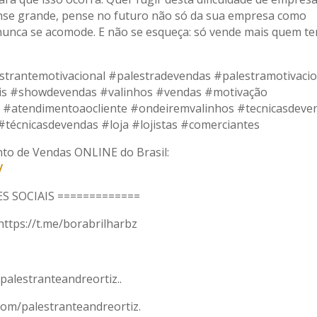
nse grande, pense no futuro não só da sua empresa como
 nunca se acomode. E não se esqueça: só vende mais quem t
strantemotivacional #palestradevendas #palestramotivacio
s #showdevendas #valinhos #vendas #motivação
#atendimentoaocliente #ondeiremvalinhos #tecnicasdeve
écnicasdevendas #loja #lojistas #comerciantes
to de Vendas ONLINE do Brasil:
/
S SOCIAIS =============
tps://t.me/borabrilharbz
palestranteandreortiz..
com/palestranteandreortiz.