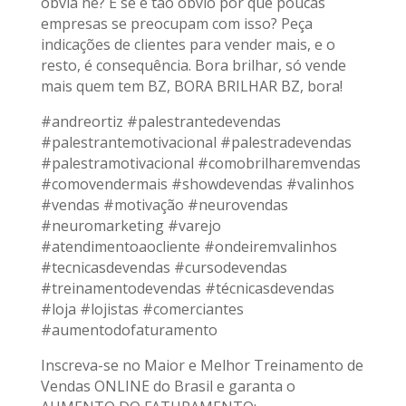
óbvia né? E se é tão óbvio por que poucas
empresas se preocupam com isso? Peça
indicações de clientes para vender mais, e o
resto, é consequência. Bora brilhar, só vende
mais quem tem BZ, BORA BRILHAR BZ, bora!
#andreortiz #palestrantedevendas
#palestrantemotivacional #palestradevendas
#palestramotivacional #comobrilharemvendas
#comovendermais #showdevendas #valinhos
#vendas #motivação #neurovendas
#neuromarketing #varejo
#atendimentoaocliente #ondeiremvalinhos
#tecnicasdevendas #cursodevendas
#treinamentodevendas #técnicasdevendas
#loja #lojistas #comerciantes
#aumentodofaturamento
Inscreva-se no Maior e Melhor Treinamento de
Vendas ONLINE do Brasil e garanta o