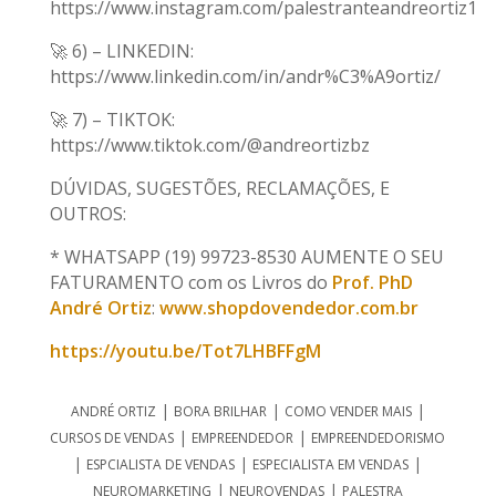
https://www.instagram.com/palestranteandreortiz1
🚀 6) – LINKEDIN:
https://www.linkedin.com/in/andr%C3%A9ortiz/
🚀 7) – TIKTOK:
https://www.tiktok.com/@andreortizbz
DÚVIDAS, SUGESTÕES, RECLAMAÇÕES, E
OUTROS:
* WHATSAPP (19) 99723-8530 AUMENTE O SEU
FATURAMENTO com os Livros do
Prof. PhD
André Ortiz
:
www.shopdovendedor.com.br
https://youtu.be/Tot7LHBFFgM
|
|
|
ANDRÉ ORTIZ
BORA BRILHAR
COMO VENDER MAIS
|
|
CURSOS DE VENDAS
EMPREENDEDOR
EMPREENDEDORISMO
|
|
|
ESPCIALISTA DE VENDAS
ESPECIALISTA EM VENDAS
|
|
NEUROMARKETING
NEUROVENDAS
PALESTRA