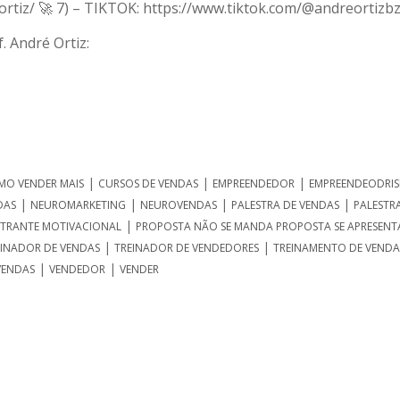
rtiz/ 🚀 7) – TIKTOK: https://www.tiktok.com/@andreortizb
. André Ortiz:
|
|
|
MO VENDER MAIS
CURSOS DE VENDAS
EMPREENDEDOR
EMPREENDEODRI
|
|
|
|
DAS
NEUROMARKETING
NEUROVENDAS
PALESTRA DE VENDAS
PALESTR
|
STRANTE MOTIVACIONAL
PROPOSTA NÃO SE MANDA PROPOSTA SE APRESENT
|
|
EINADOR DE VENDAS
TREINADOR DE VENDEDORES
TREINAMENTO DE VENDA
|
|
VENDAS
VENDEDOR
VENDER