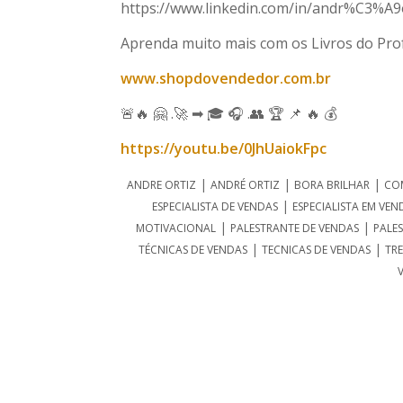
https://www.linkedin.com/in/andr%C3%A9o
Aprenda muito mais com os Livros do Prof
www.shopdovendedor.com.br
🚨🔥 🤗 .🚀 ➡ 🎓 🎧 .👥 🏆 📌 🔥 💰
https://youtu.be/0JhUaiokFpc
|
|
|
ANDRE ORTIZ
ANDRÉ ORTIZ
BORA BRILHAR
CO
|
ESPECIALISTA DE VENDAS
ESPECIALISTA EM VEN
|
|
MOTIVACIONAL
PALESTRANTE DE VENDAS
PALE
|
|
TÉCNICAS DE VENDAS
TECNICAS DE VENDAS
TR