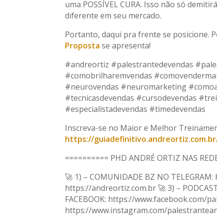
uma POSSÍVEL CURA. Isso não só demitirá
diferente em seu mercado.
Portanto, daqui pra frente se posicione.
Proposta
se apresenta!
#andreortiz #palestrantedevendas #pale
#comobrilharemvendas #comovendermai
#neurovendas #neuromarketing #comoa
#tecnicasdevendas #cursodevendas #tre
#especialistadevendas #timedevendas
Inscreva-se no Maior e Melhor Treinamen
https://guiadefinitivo.andreortiz.com.br
========== PHD ANDRÉ ORTIZ NAS REDE
🚀 1) – COMUNIDADE BZ NO TELEGRAM: htt
https://andreortiz.com.br 🚀 3) – PODCAST
FACEBOOK: https://www.facebook.com/pal
https://www.instagram.com/palestrantean