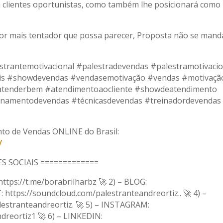
 clientes oportunistas, como também lhe posicionará como
 Por mais tentador que possa parecer, Proposta não se mand
strantemotivacional #palestradevendas #palestramotivacio
s #showdevendas #vendasemotivação #vendas #motivaçã
tenderbem #atendimentoaocliente #showdeatendimento
inamentodevendas #técnicasdevendas #treinadordevendas
to de Vendas ONLINE do Brasil:
/
S SOCIAIS =============
ps://t.me/borabrilharbz 🚀 2) – BLOG:
: https://soundcloud.com/palestranteandreortiz.. 🚀 4) –
estranteandreortiz. 🚀 5) – INSTAGRAM:
dreortiz1 🚀 6) – LINKEDIN: