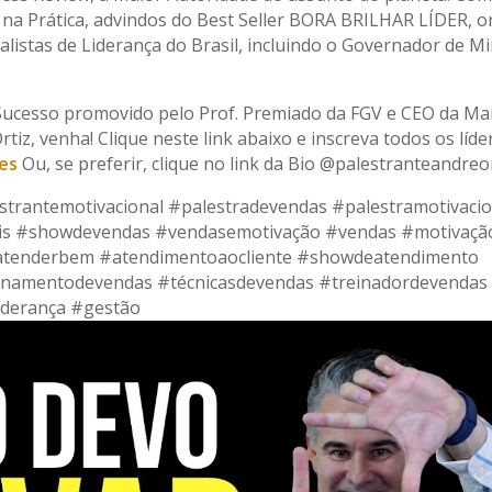
 na Prática, advindos do Best Seller BORA BRILHAR LÍDER, 
listas de Liderança do Brasil, incluindo o Governador de M
Sucesso promovido pelo Prof. Premiado da FGV e CEO da Ma
tiz, venha! Clique neste link abaixo e inscreva todos os líde
es
Ou, se preferir, clique no link da Bio @palestranteandreo
strantemotivacional #palestradevendas #palestramotivacio
s #showdevendas #vendasemotivação #vendas #motivaçã
tenderbem #atendimentoaocliente #showdeatendimento
inamentodevendas #técnicasdevendas #treinadordevendas
iderança #gestão