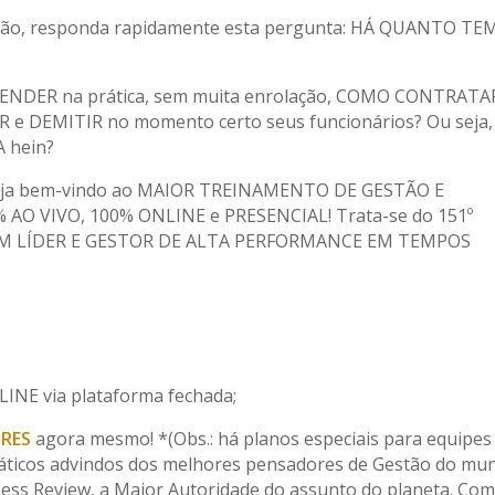
Então, responda rapidamente esta pergunta: HÁ QUANTO T
 APRENDER na prática, sem muita enrolação, COMO CONTRATA
 DEMITIR no momento certo seus funcionários? Ou seja,
 hein?
o seja bem-vindo ao MAIOR TREINAMENTO DE GESTÃO E
0% AO VIVO, 100% ONLINE e PRESENCIAL! Trata-se do 151º
M LÍDER E GESTOR DE ALTA PERFORMANCE EM TEMPOS
LINE via plataforma fechada;
ORES
agora mesmo! *(Obs.: há planos especiais para equipes
práticos advindos dos melhores pensadores de Gestão do mu
ness Review, a Maior Autoridade do assunto do planeta. Co