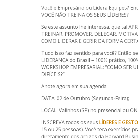
Você é Empresário ou Lidera Equipes? 
VOCÊ NÃO TREINA OS SEUS LÍDERES?
Se este assunto lhe interessa, que tal
TREINAR, PROMOVER, DELEGAR, MOTIVAR e
COMO LIDERAR E GERIR DA FORMA CERTA
Tudo isso faz sentido para você? Entã
LIDERANÇA do Brasil – 100% prático, 10
WORKSHOP EMPRESARIAL: “COMO SER U
DIFÍCEIS?”
Anote agora em sua agenda:
DATA: 02 de Outubro (Segunda-Feira);
LOCAL: Valinhos (SP) no presencial ou ON
INSCREVA todos os seus
LÍDERES E GEST
15 ou 25 pessoas). Você terá exercícios 
diretamente dos artigos da Harvard Busi