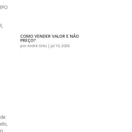
EMPO
R,
COMO VENDER VALOR E NÃO
PREÇO?
por
André Ortiz
|
jul 10, 2026
 de
ndo,
mo