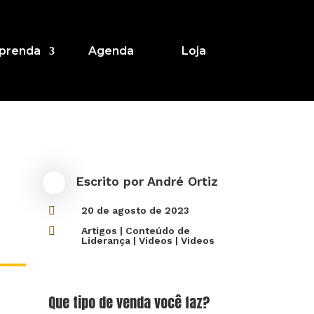
prenda
Agenda
Loja
Escrito por
André Ortiz

20 de agosto de 2023

Artigos
|
Conteúdo de
Liderança
|
Videos
|
Videos
Que tipo de venda você faz?