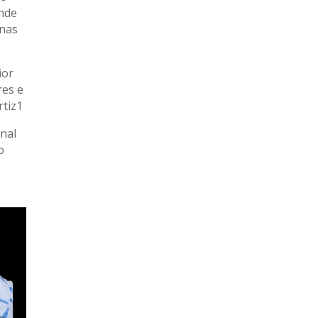
onde
inas
ior
res e
rtiz1
nal
o