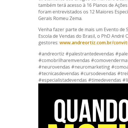
também terá acesso à 16 Planos de Ações
foram entrevistados os 12 Maiores Especia
Gerais Romeu Zema.
Venha fazer parte de mais um Evento de 
Escola de Vendas do Brasil, o PhD André Or
gestores:
www.andreortiz.com.br/convit
#andreortiz #palestrantedevendas #pale
#comobrilharemvendas #comovendermai
#neurovendas #neuromarketing #comoa
#tecnicasdevendas #cursodevendas #tre
#especialistadevendas #timedevendas #l