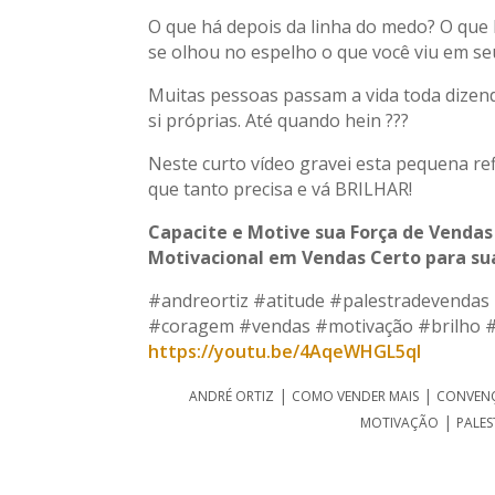
O que há depois da linha do medo? O que 
se olhou no espelho o que você viu em se
Muitas pessoas passam a vida toda dizen
si próprias. Até quando hein ???
Neste curto vídeo gravei esta pequena r
que tanto precisa e vá BRILHAR!
Capacite e Motive sua Força de Vendas
Motivacional em Vendas Certo para su
#andreortiz #atitude #palestradevendas
#coragem #vendas #motivação #brilho #
https://youtu.be/4AqeWHGL5qI
|
|
ANDRÉ ORTIZ
COMO VENDER MAIS
CONVENÇ
|
MOTIVAÇÃO
PALES