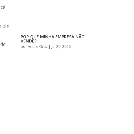
ocê
m em
POR QUE MINHA EMPRESA NÃO
VENDE?
 de
por
André Ortiz
|
jul 20, 2026
E