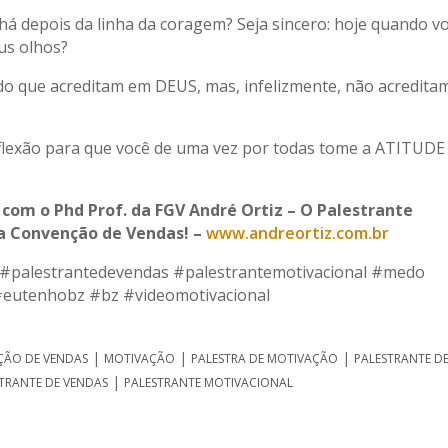
há depois da linha da coragem? Seja sincero: hoje quando v
us olhos?
do que acreditam em DEUS, mas, infelizmente, não acredita
eflexão para que você de uma vez por todas tome a ATITUDE
 com o Phd Prof. da FGV André Ortiz – O Palestrante
a Convenção de Vendas! –
www.andreortiz.com.br
 #palestrantedevendas #palestrantemotivacional #medo
eutenhobz #bz #videomotivacional
|
|
|
ÃO DE VENDAS
MOTIVAÇÃO
PALESTRA DE MOTIVAÇÃO
PALESTRANTE D
|
TRANTE DE VENDAS
PALESTRANTE MOTIVACIONAL