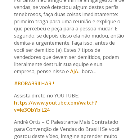
Portanto meu amigo e minha amiga gestora de
vendas, se você detectou algum destes perfis
tenebrosos, faça duas coisas imediatamente:
primeiro traga para uma reunião e explique o
que percebeu e peça para a pessoa mudar. E
segundo: se depois disso ela não mudou, então
demita-a urgentemente. Faça isso, antes de
você ser demitido (a). Estes 7 tipos de
vendedores que devem ser demitidos, podem
literalmente destruir sua equipe e sua
empresa, pense nisso e
AJA
…bora…
#BORABRILHAR !
Assista direto no YOUTUBE:
https://www.youtube.com/watch?
v=le3ObYbIL24
André Ortiz – O Palestrante Mais Contratado
para Convenção de Vendas do Brasil ! Se você
gostou deste vídeo, imagine aprender muito