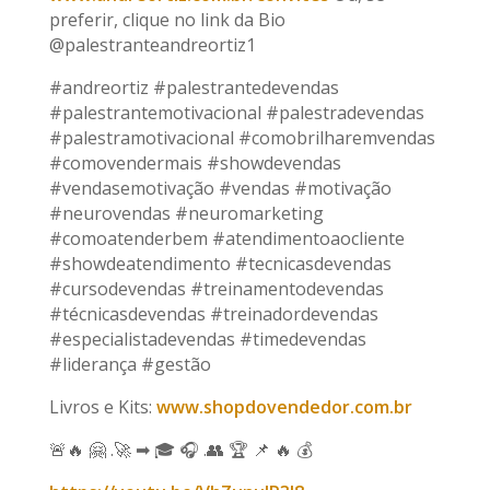
preferir, clique no link da Bio
@palestranteandreortiz1
#andreortiz #palestrantedevendas
#palestrantemotivacional #palestradevendas
#palestramotivacional #comobrilharemvendas
#comovendermais #showdevendas
#vendasemotivação #vendas #motivação
#neurovendas #neuromarketing
#comoatenderbem #atendimentoaocliente
#showdeatendimento #tecnicasdevendas
#cursodevendas #treinamentodevendas
#técnicasdevendas #treinadordevendas
#especialistadevendas #timedevendas
#liderança #gestão
Livros e Kits:
www.shopdovendedor.com.br
🚨🔥 🤗 .🚀 ➡ 🎓 🎧 .👥 🏆 📌 🔥 💰