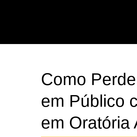
Como Perder 
Público com o
Oratória André