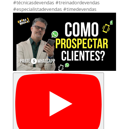
#técnicasdevendas #treinadordevendas
#especialistadevendas #timedevendas