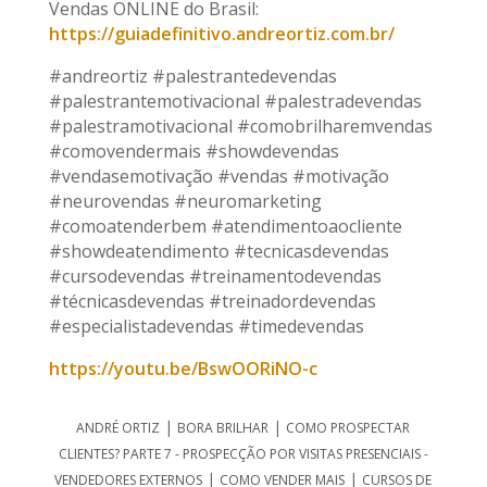
Vendas ONLINE do Brasil:
https://guiadefinitivo.andreortiz.com.br/
#andreortiz #palestrantedevendas
#palestrantemotivacional #palestradevendas
#palestramotivacional #comobrilharemvendas
#comovendermais #showdevendas
#vendasemotivação #vendas #motivação
#neurovendas #neuromarketing
#comoatenderbem #atendimentoaocliente
#showdeatendimento #tecnicasdevendas
#cursodevendas #treinamentodevendas
#técnicasdevendas #treinadordevendas
#especialistadevendas #timedevendas
https://youtu.be/BswOORiNO-c
|
|
ANDRÉ ORTIZ
BORA BRILHAR
COMO PROSPECTAR
CLIENTES? PARTE 7 - PROSPECÇÃO POR VISITAS PRESENCIAIS -
|
|
VENDEDORES EXTERNOS
COMO VENDER MAIS
CURSOS DE