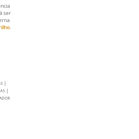
ência
á ser
terna
rilho
.
|
AS
|
AS
NADOR