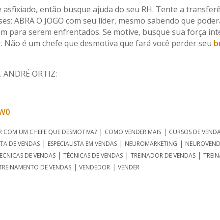
 asfixiado, então busque ajuda do seu RH. Tente a transfer
teses: ABRA O JOGO com seu líder, mesmo sabendo que poder
tem para serem enfrentados. Se motive, busque sua força in
er. Não é um chefe que desmotiva que fará você perder seu
b
 ANDRÉ ORTIZ:
vW0
|
|
R COM UM CHEFE QUE DESMOTIVA?
COMO VENDER MAIS
CURSOS DE VEND
|
|
|
STA DE VENDAS
ESPECIALISTA EM VENDAS
NEUROMARKETING
NEUROVEND
|
|
|
ECNICAS DE VENDAS
TÉCNICAS DE VENDAS
TREINADOR DE VENDAS
TREI
|
|
TREINAMENTO DE VENDAS
VENDEDOR
VENDER