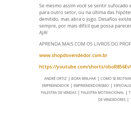
Se mesmo assim você se sentir sufocado e
para outro setor, ou na última das hipó
demitido, mas abra o jogo. Desafios exis
sempre, por mais difícil que possa parec
AJA!
APRENDA MAIS COM OS LIVROS DO PROF.
www.shopdovendedor.com.br
https://youtube.com/shorts/oboR856E
|
|
ANDRÉ ORTIZ
BORA BRILHAR
COMO SE MOTIVA
|
|
EMPREENDEDOR
EMPREENDEDORISMO
ESPECIALI
|
|
PALESTRA DE VENDAS
PALESTRA MOTIVACIONAL
T
|
DE VENDEDORES