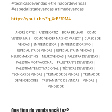
#técnicasdevendas #treinadordevendas
#especialistadevendas #timedevendas
https://youtu.be/Eq_XrBEfRM4
|
|
|
ANDRÉ ORTIZ
ANDRE ORTIZ
BORA BRILHAR
COMO
|
|
VENDER MAIS
COMO VENDER MAIS NO VAREJO?
CURSOS DE
|
|
|
VENDAS
EMPREENDEDOR
EMPREENDEDORISMO
|
|
ESPECIALISTA DE VENDAS
ESPECIALISTA EM VENDAS
|
|
|
NEUROMARKETING
NEUROVENDAS
PALESTRA DE VENDAS
|
|
PALESTRA MOTIVACIONAL
PALESTRANTE DE VENDAS
|
|
PALESTRANTE MOTIVACIONAL
TÉCNICAS DE VENDAS
|
|
TECNICAS DE VENDAS
TREINADOR DE VENDAS
TREINADOR
|
|
|
DE VENDEDORES
TREINAMENTO DE VENDAS
VENDAS
VENDEDOR
Que tipo de venda você faz?