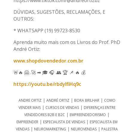
https://www.tiktok.com/@andreortizbz
DÚVIDAS, SUGESTÕES, RECLAMAÇÕES, E
OUTROS:
* WHATSAPP (19) 99723-8530
Aprenda muito mais com os Livros do Prof. PhD
André Ortiz:
www.shopdovendedor.com.br
🚨🔥 🤗 .🚀 ➡ 🎓 🎧 .👥 🏆 📌 🔥 💰
https://youtu.be/rbdylfiHq9c
|
|
|
ANDRE ORTIZ
ANDRÉ ORTIZ
BORA BRILHAR
COMO
|
|
VENDER MAIS
CURSOS DE VENDAS
DIFERENÇAS ENTRE
|
|
VENDEDORES B2B E B2C
EMPREENDEDORISMO
|
|
EMPREENDER
ESPECIALISTA DE VENDAS
ESPECIALISTA EM
|
|
|
VENDAS
NEUROMARKETING
NEUROVENDAS
PALESTRA