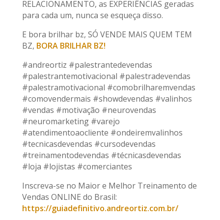
RELACIONAMENTO, as EXPERIÊNCIAS geradas
para cada um, nunca se esqueça disso.
E bora brilhar bz, SÓ VENDE MAIS QUEM TEM
BZ,
BORA BRILHAR BZ!
#andreortiz #palestrantedevendas
#palestrantemotivacional #palestradevendas
#palestramotivacional #comobrilharemvendas
#comovendermais #showdevendas #valinhos
#vendas #motivação #neurovendas
#neuromarketing #varejo
#atendimentoaocliente #ondeiremvalinhos
#tecnicasdevendas #cursodevendas
#treinamentodevendas #técnicasdevendas
#loja #lojistas #comerciantes
Inscreva-se no Maior e Melhor Treinamento de
Vendas ONLINE do Brasil:
https://guiadefinitivo.andreortiz.com.br/