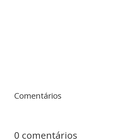
conhece a história dos dois lenhadores?
Enquanto um passava o dia inteiro cortando
árvores sem parar, o outro fazia pausas para
afiar o machado. No fim do dia, quem produziu
mais? Essa história ensina uma das maiores
lições sobre...
Comentários
0 comentários