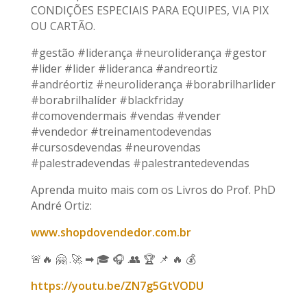
CONDIÇÕES ESPECIAIS PARA EQUIPES, VIA PIX
OU CARTÃO.
#gestão #liderança #neuroliderança #gestor
#lider #lider #lideranca #andreortiz
#andréortiz #neuroliderança #borabrilharlider
#borabrilhalíder #blackfriday
#comovendermais #vendas #vender
#vendedor #treinamentodevendas
#cursosdevendas #neurovendas
#palestradevendas #palestrantedevendas
Aprenda muito mais com os Livros do Prof. PhD
André Ortiz:
www.shopdovendedor.com.br
🚨🔥 🤗 .🚀 ➡ 🎓 🎧 .👥 🏆 📌 🔥 💰
https://youtu.be/ZN7g5GtVODU