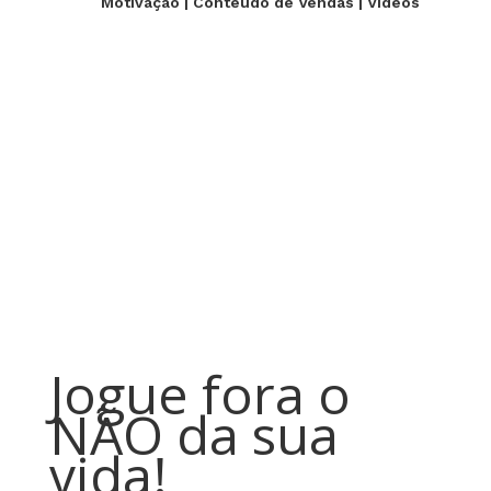
Motivação
|
Conteúdo de Vendas
|
Videos
Jogue fora o
NÃO da sua
vida!