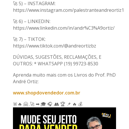
🚀 5) – INSTAGRAM:
https://www.instagram.com/palestranteandreortiz1
🚀 6) – LINKEDIN:
https://www.linkedin.com/in/andr%C3%A9ortiz/
🚀 7) – TIKTOK:
https://www.tiktok.com/@andreortizbz
DÚVIDAS, SUGESTÕES, RECLAMAÇÕES, E
OUTROS: * WHATSAPP (19) 99723-8530
Aprenda muito mais com os Livros do Prof. PhD
André Ortiz:
www.shopdovendedor.com.br
🚨🔥 🤗 .🚀 ➡ 🎓 🎧 .👥 🏆 📌 🔥 💰