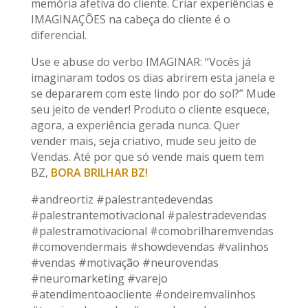
memória afetiva do cliente. Criar experiências e
IMAGINAÇÕES na cabeça do cliente é o
diferencial.
Use e abuse do verbo IMAGINAR: “Vocês já
imaginaram todos os dias abrirem esta janela e
se depararem com este lindo por do sol?” Mude
seu jeito de vender! Produto o cliente esquece,
agora, a experiência gerada nunca. Quer
vender mais, seja criativo, mude seu jeito de
Vendas. Até por que só vende mais quem tem
BZ,
BORA BRILHAR BZ!
#andreortiz #palestrantedevendas
#palestrantemotivacional #palestradevendas
#palestramotivacional #comobrilharemvendas
#comovendermais #showdevendas #valinhos
#vendas #motivação #neurovendas
#neuromarketing #varejo
#atendimentoaocliente #ondeiremvalinhos