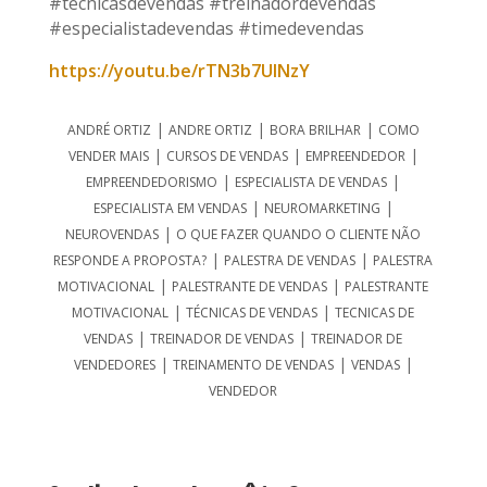
#técnicasdevendas #treinadordevendas
#especialistadevendas #timedevendas
https://youtu.be/rTN3b7UlNzY
|
|
|
ANDRÉ ORTIZ
ANDRE ORTIZ
BORA BRILHAR
COMO
|
|
|
VENDER MAIS
CURSOS DE VENDAS
EMPREENDEDOR
|
|
EMPREENDEDORISMO
ESPECIALISTA DE VENDAS
|
|
ESPECIALISTA EM VENDAS
NEUROMARKETING
|
NEUROVENDAS
O QUE FAZER QUANDO O CLIENTE NÃO
|
|
RESPONDE A PROPOSTA?
PALESTRA DE VENDAS
PALESTRA
|
|
MOTIVACIONAL
PALESTRANTE DE VENDAS
PALESTRANTE
|
|
MOTIVACIONAL
TÉCNICAS DE VENDAS
TECNICAS DE
|
|
VENDAS
TREINADOR DE VENDAS
TREINADOR DE
|
|
|
VENDEDORES
TREINAMENTO DE VENDAS
VENDAS
VENDEDOR