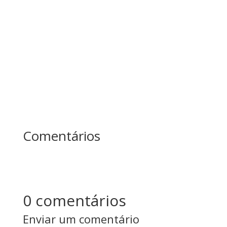
árvores sem parar, o outro fazia pausas para
afiar o machado. No fim do dia, quem produziu
mais? Essa história ensina uma das maiores
lições sobre...
Comentários
0 comentários
Enviar um comentário