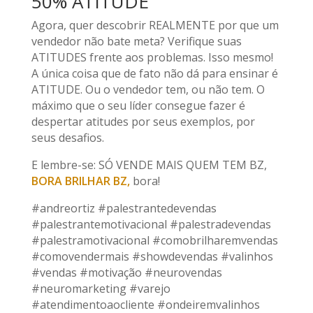
50% ATITUDE
Agora, quer descobrir REALMENTE por que um
vendedor não bate meta? Verifique suas
ATITUDES frente aos problemas. Isso mesmo!
A única coisa que de fato não dá para ensinar é
ATITUDE. Ou o vendedor tem, ou não tem. O
máximo que o seu líder consegue fazer é
despertar atitudes por seus exemplos, por
seus desafios.
E lembre-se: SÓ VENDE MAIS QUEM TEM BZ,
BORA BRILHAR BZ,
bora!
#andreortiz #palestrantedevendas
#palestrantemotivacional #palestradevendas
#palestramotivacional #comobrilharemvendas
#comovendermais #showdevendas #valinhos
#vendas #motivação #neurovendas
#neuromarketing #varejo
#atendimentoaocliente #ondeiremvalinhos