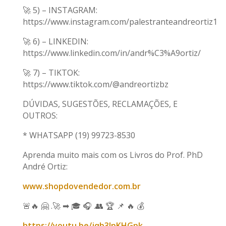
🚀 5) – INSTAGRAM:
https://www.instagram.com/palestranteandreortiz1
🚀 6) – LINKEDIN:
https://www.linkedin.com/in/andr%C3%A9ortiz/
🚀 7) – TIKTOK:
https://www.tiktok.com/@andreortizbz
DÚVIDAS, SUGESTÕES, RECLAMAÇÕES, E
OUTROS:
* WHATSAPP (19) 99723-8530
Aprenda muito mais com os Livros do Prof. PhD
André Ortiz:
www.shopdovendedor.com.br
🚨🔥 🤗 .🚀 ➡ 🎓 🎧 .👥 🏆 📌 🔥 💰
https://youtu.be/jqb3JpKHGpk