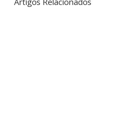
Artigos Relacionados
5 erros que IMPEDE sua empresa vender! Sua