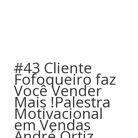
#43 Cliente
Fofoqueiro faz
Você Vender
Mais !Palestra
Motivacional
em Vendas
André Ortiz