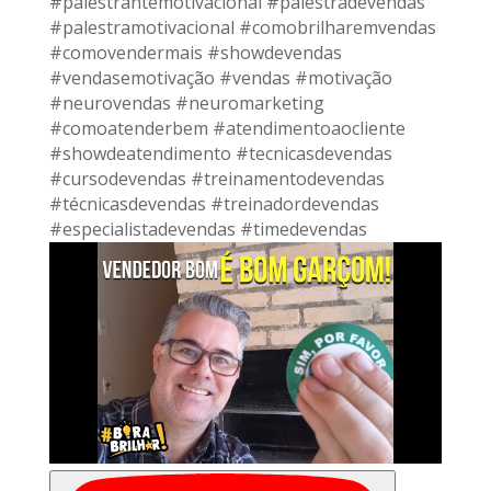
#palestrantemotivacional #palestradevendas
#palestramotivacional #comobrilharemvendas
#comovendermais #showdevendas
#vendasemotivação #vendas #motivação
#neurovendas #neuromarketing
#comoatenderbem #atendimentoaocliente
#showdeatendimento #tecnicasdevendas
#cursodevendas #treinamentodevendas
#técnicasdevendas #treinadordevendas
#especialistadevendas #timedevendas