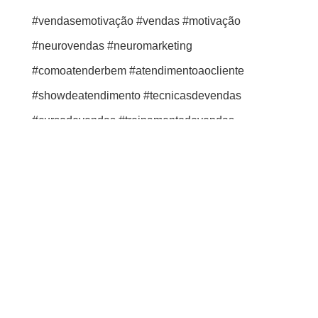
#neurovendas #neuromarketing
#comoatenderbem #atendimentoaocliente
#showdeatendimento #tecnicasdevendas
#cursodevendas #treinamentodevendas
#técnicasdevendas
https://youtu.be/WnNkCEtFjZI
|
|
|
ANDRÉ ORTIZ
COMO VENDER MAIS
CURSO DE VENDAS
|
|
PALESTRA MOTIVACIONAL
PALESTRANTE DE VENDAS
|
|
PALESTRANTE MOTIVACIONAL
TECNICAS DE VENDAS
TREINAMENTO DE VENDAS
Que tipo de venda você faz?