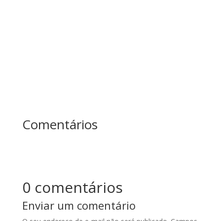
afiar o machado. No fim do dia, quem produziu
mais? Essa história ensina uma das maiores
lições sobre...
Comentários
0 comentários
Enviar um comentário