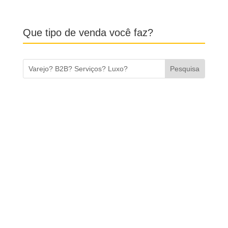
Posts Recentes
5 erros que IMPEDEM sua empresa vender!
por
André Ortiz
|
jul 31, 2026