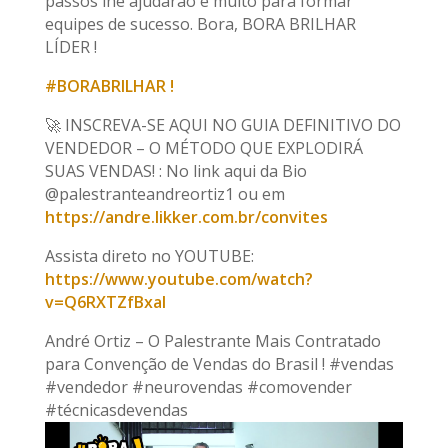
passos lhe ajudarão e muito para formar
equipes de sucesso. Bora, BORA BRILHAR
LÍDER !
#BORABRILHAR !
🚀 INSCREVA-SE AQUI NO GUIA DEFINITIVO DO
VENDEDOR – O MÉTODO QUE EXPLODIRÁ
SUAS VENDAS! : No link aqui da Bio
@palestranteandreortiz1 ou em
https://andre.likker.com.br/convites
Assista direto no YOUTUBE:
https://www.youtube.com/watch?
v=Q6RXTZfBxaI
André Ortiz – O Palestrante Mais Contratado
para Convenção de Vendas do Brasil ! #vendas
#vendedor #neurovendas #comovender
#técnicasdevendas