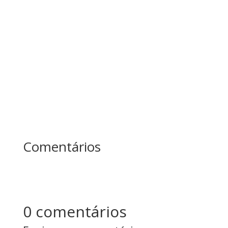
Enquanto um passava o dia inteiro cortando
árvores sem parar, o outro fazia pausas para
afiar o machado. No fim do dia, quem produziu
mais? Essa história ensina uma das maiores
lições sobre...
Comentários
0 comentários