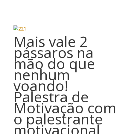
Mais vale 2
pássaros na
mão do que
nenhum
voando!
Palestra de
Motivação com
o palestrante
motivacional