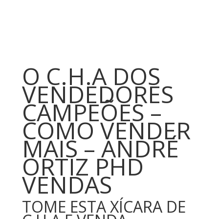
O C.H.A DOS
VENDEDORES
CAMPEÕES –
COMO VENDER
MAIS – ANDRÉ
ORTIZ PHD
VENDAS
TOME ESTA XÍCARA DE