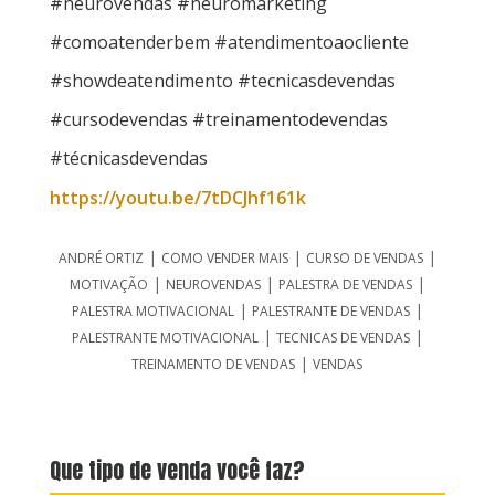
#neurovendas #neuromarketing
#comoatenderbem #atendimentoaocliente
#showdeatendimento #tecnicasdevendas
#cursodevendas #treinamentodevendas
#técnicasdevendas
https://youtu.be/7tDCJhf161k
|
|
|
ANDRÉ ORTIZ
COMO VENDER MAIS
CURSO DE VENDAS
|
|
|
MOTIVAÇÃO
NEUROVENDAS
PALESTRA DE VENDAS
|
|
PALESTRA MOTIVACIONAL
PALESTRANTE DE VENDAS
|
|
PALESTRANTE MOTIVACIONAL
TECNICAS DE VENDAS
|
TREINAMENTO DE VENDAS
VENDAS
Que tipo de venda você faz?