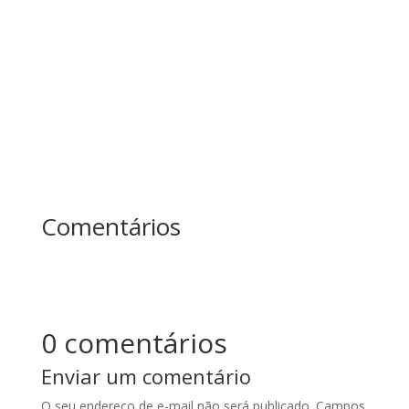
afiar o machado. No fim do dia, quem produziu
mais? Essa história ensina uma das maiores
lições sobre...
Comentários
0 comentários
Enviar um comentário
O seu endereço de e-mail não será publicado.
Campos