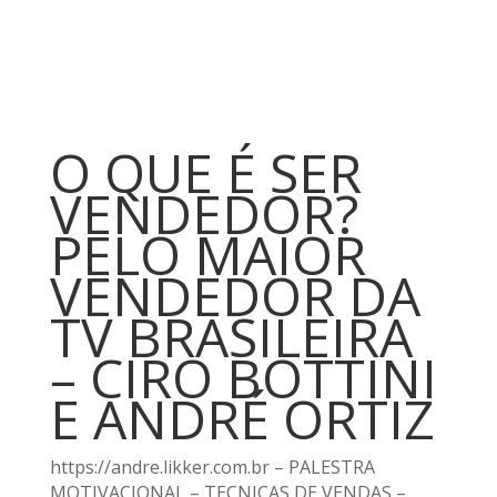
O QUE É SER
VENDEDOR?
PELO MAIOR
VENDEDOR DA
TV BRASILEIRA
– CIRO BOTTINI
E ANDRÉ ORTIZ
https://andre.likker.com.br – PALESTRA
MOTIVACIONAL – TECNICAS DE VENDAS –