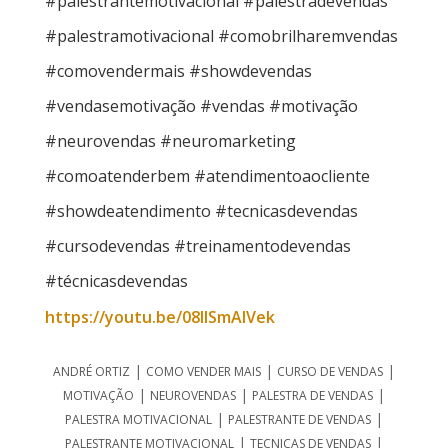
#palestrantemotivacional #palestradevendas
#palestramotivacional #comobrilharemvendas
#comovendermais #showdevendas
#vendasemotivação #vendas #motivação
#neurovendas #neuromarketing
#comoatenderbem #atendimentoaocliente
#showdeatendimento #tecnicasdevendas
#cursodevendas #treinamentodevendas
#técnicasdevendas
https://youtu.be/08llSmAlVek
|
|
|
ANDRÉ ORTIZ
COMO VENDER MAIS
CURSO DE VENDAS
|
|
|
MOTIVAÇÃO
NEUROVENDAS
PALESTRA DE VENDAS
|
|
PALESTRA MOTIVACIONAL
PALESTRANTE DE VENDAS
|
|
PALESTRANTE MOTIVACIONAL
TECNICAS DE VENDAS