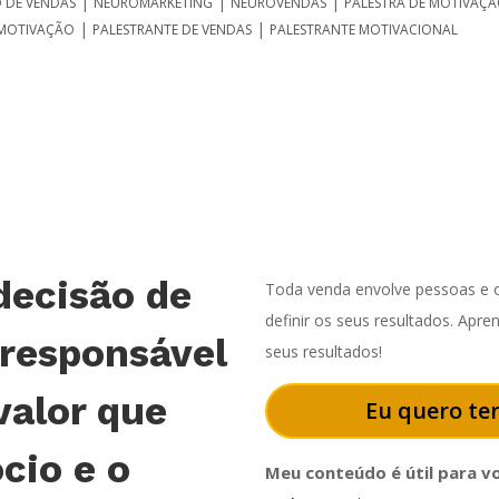
|
|
|
 DE VENDAS
NEUROMARKETING
NEUROVENDAS
PALESTRA DE MOTIVAÇ
|
|
 MOTIVAÇÃO
PALESTRANTE DE VENDAS
PALESTRANTE MOTIVACIONAL
decisão de
Toda venda envolve pessoas e o
definir os seus resultados. Apr
 responsável
seus resultados!
valor que
Eu quero ter
cio e o
Meu conteúdo é útil para v