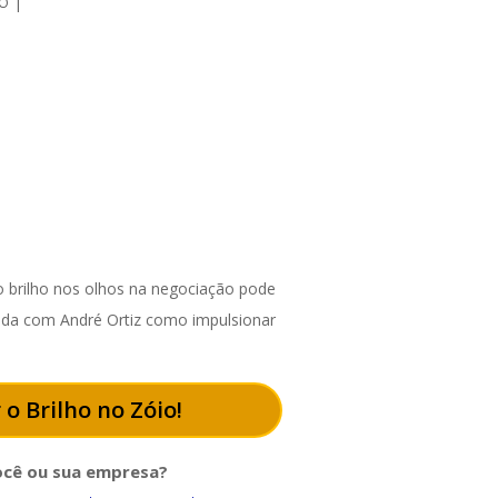
|
ÃO
 brilho nos olhos na negociação pode
enda com André Ortiz como impulsionar
 o Brilho no Zóio!
ocê ou sua empresa?