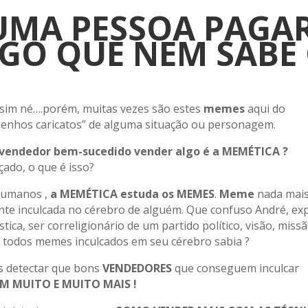
 UMA PESSOA PAGA
GO QUE NEM SABE
 sim né….porém, muitas vezes são estes
memes
aqui do
esenhos caricatos” de alguma situação ou personagem.
vendedor bem-sucedido vender algo é a MEMÉTICA ?
ado, o que é isso?
humanos ,
a MEMÉTICA estuda os MEMES
.
Meme
nada mais
te inculcada no cérebro de alguém. Que confuso André, exp
tica, ser correligionário de um partido político, visão, miss
ão todos memes inculcados em seu cérebro sabia ?
 detectar que bons
VENDEDORES
que conseguem inculcar
M MUITO E MUITO MAIS !