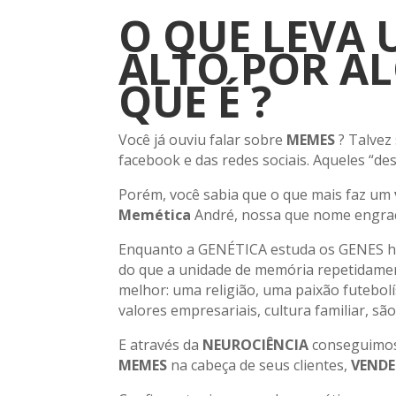
O QUE LEVA
ALTO POR AL
QUE É ?
Você já ouviu falar sobre
MEMES
? Talvez
facebook e das redes sociais. Aqueles “d
Porém, você sabia que o que mais faz um
Memética
André, nossa que nome engraç
Enquanto a GENÉTICA estuda os GENES 
do que a unidade de memória repetidamen
melhor: uma religião, uma paixão futebolís
valores empresariais, cultura familiar, s
E através da
NEUROCIÊNCIA
conseguimos
MEMES
na cabeça de seus clientes,
VENDE