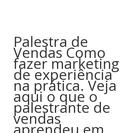
Palestra de
Vendas Como
fazer marketing
de experiência
na prática. Veja
aqui o que o
palestrante de
vendas
aprendeu em