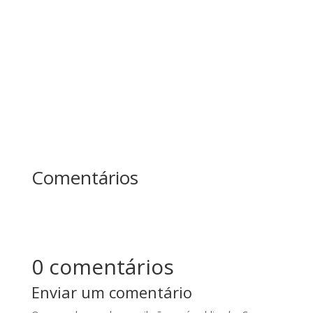
afiar o machado. No fim do dia, quem produziu
mais? Essa história ensina uma das maiores
lições sobre...
Comentários
0 comentários
Enviar um comentário