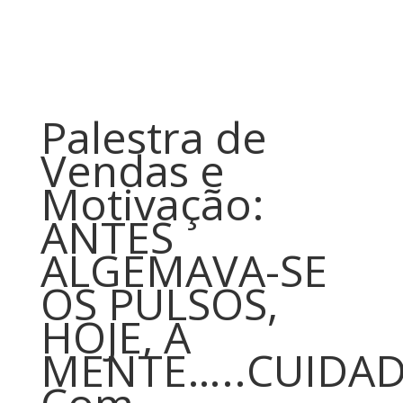
Palestra de
Vendas e
Motivação:
ANTES
ALGEMAVA-SE
OS PULSOS,
HOJE, A
MENTE…..CUIDAD