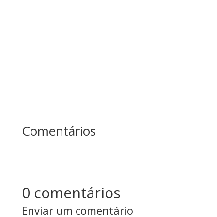
árvores sem parar, o outro fazia pausas para
afiar o machado. No fim do dia, quem produziu
mais? Essa história ensina uma das maiores
lições sobre...
Comentários
0 comentários
Enviar um comentário