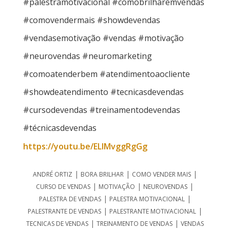
#palestramotivacional #comobrilharemvendas
#comovendermais #showdevendas
#vendasemotivação #vendas #motivação
#neurovendas #neuromarketing
#comoatenderbem #atendimentoaocliente
#showdeatendimento #tecnicasdevendas
#cursodevendas #treinamentodevendas
#técnicasdevendas
https://youtu.be/ELIMvggRgGg
|
|
|
ANDRÉ ORTIZ
BORA BRILHAR
COMO VENDER MAIS
|
|
|
CURSO DE VENDAS
MOTIVAÇÃO
NEUROVENDAS
|
|
PALESTRA DE VENDAS
PALESTRA MOTIVACIONAL
|
|
PALESTRANTE DE VENDAS
PALESTRANTE MOTIVACIONAL
|
|
TECNICAS DE VENDAS
TREINAMENTO DE VENDAS
VENDAS