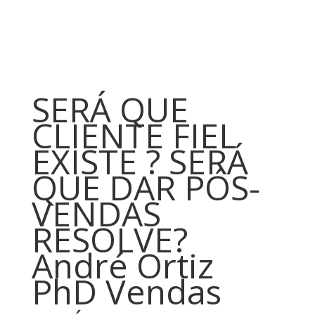
SERÁ QUE
CLIENTE FIEL
EXISTE ? SERÁ
QUE DAR PÓS-
VENDAS
RESOLVE?
André Ortiz
PhD Vendas