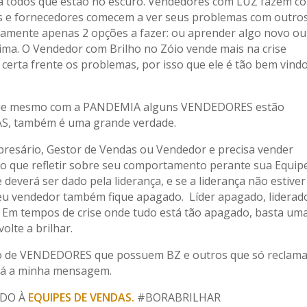
ara todos que estão no escuro. Vendedores com LUZ fazem c
ros e fornecedores comecem a ver seus problemas com outro
mente apenas 2 opções a fazer: ou aprender algo novo ou 
ima. O Vendedor com Brilho no Zóio vende mais na crise
certa frente os problemas, por isso que ele é tão bem vind
 que mesmo com a PANDEMIA alguns VENDEDORES estão
S, também é uma grande verdade.
mpresário, Gestor de Vendas ou Vendedor e precisa vender
o que refletir sobre seu comportamento perante sua Equipe
verá ser dado pela liderança, e se a liderança não estive
eu vendedor também fique apagado. Líder apagado, liderad
 Em tempos de crise onde tudo está tão apagado, basta um
olte a brilhar.
ado de VENDEDORES que possuem BZ e outros que só reclam
erá a minha mensagem.
ADO À
EQUIPES DE VENDAS.
#BORABRILHAR