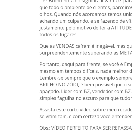
Ter Brilho no Zóio significa levar LUZ p
que todo o ambiente de clientes, parcei
olhos. Quando nós acordamos temos unica
achando um culpando, e se fazendo de vít
justamente pelo motivo de ter a ATITUDE 
todos os lugares.
Que as VENDAS caíram é inegável, mas
surpreendentemente superando as META
Portanto, daqui para frente, se você é E
mesmo em tempos difíceis, nada melhor d
Lembre-se sempre que o exemplo sempre de
BRILHO NO ZÓIO, é bem possível que o s
apagado. Líder com BZ, vendedor com BZ.
simples fagulha no escuro para que tudo v
Assista este curto vídeo sobre meu rec
se vitimizam, e com certeza você entend
Obs.: VÍDEO PERFEITO PARA SER REPASS