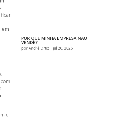
om
s
ficar
o em
POR QUE MINHA EMPRESA NÃO
VENDE?
por
André Ortiz
|
jul 20, 2026
.
r com
o
a
am e