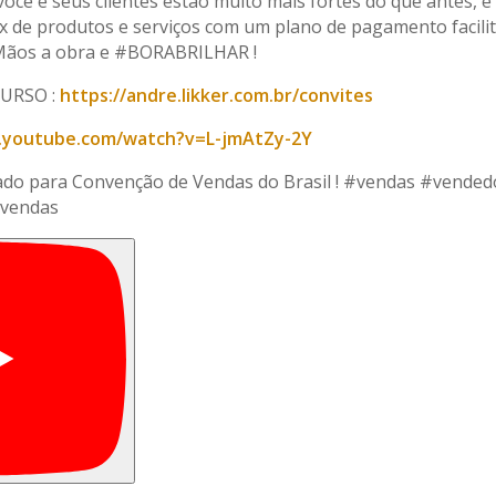
ocê e seus clientes estão muito mais fortes do que antes, e
x de produtos e serviços com um plano de pagamento facili
. Mãos a obra e #BORABRILHAR !
CURSO :
https://andre.likker.com.br/convites
.youtube.com/watch?v=L-jmAtZy-2Y
tado para Convenção de Vendas do Brasil ! #vendas #vended
evendas