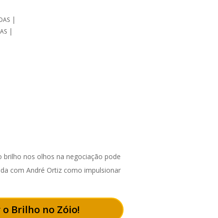
|
DAS
|
DAS
 brilho nos olhos na negociação pode
enda com André Ortiz como impulsionar
 o Brilho no Zóio!