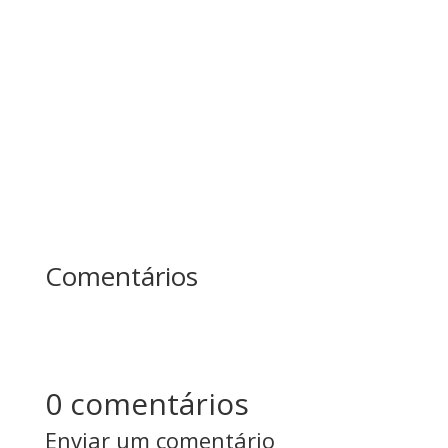
mais segurança para tomar a decisão. Neste
vídeo, André Ortiz mostra como transformar
objeções em oportunidades e como criar
cenários...
Comentários
0 comentários
Enviar um comentário